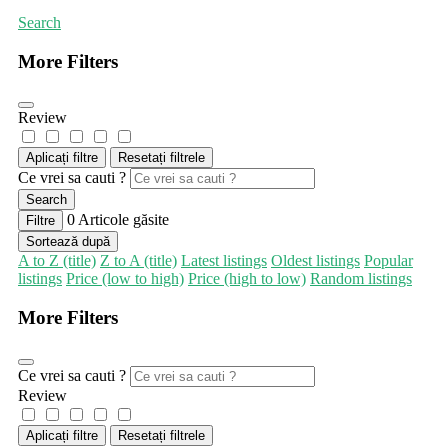
Search
More Filters
Review
Aplicați filtre
Resetați filtrele
Ce vrei sa cauti ?
Search
0
Articole găsite
Filtre
Sortează după
A to Z (title)
Z to A (title)
Latest listings
Oldest listings
Popular
listings
Price (low to high)
Price (high to low)
Random listings
More Filters
Ce vrei sa cauti ?
Review
Aplicați filtre
Resetați filtrele