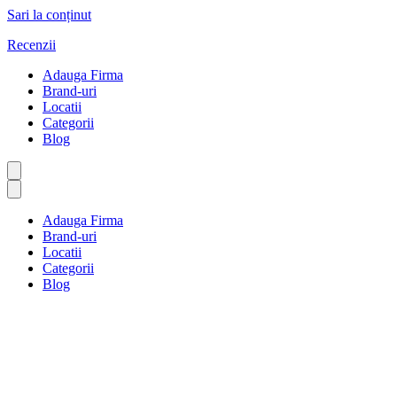
Sari la conținut
Recenzii
Adauga Firma
Brand-uri
Locatii
Categorii
Blog
Adauga Firma
Brand-uri
Locatii
Categorii
Blog
Fumatul și tutunul
Prima pagină
Fumatul și tutunul