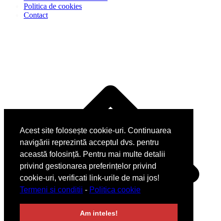
Politica de cookies
Contact
D
î
s
Acest site folosește cookie-uri. Continuarea
navigării reprezintă acceptul dvs. pentru
această folosință. Pentru mai multe detalii
privind gestionarea preferințelor privind
cookie-uri, verificati link-urile de mai jos!
Termeni si conditii
-
Politica cookie
Am inteles!