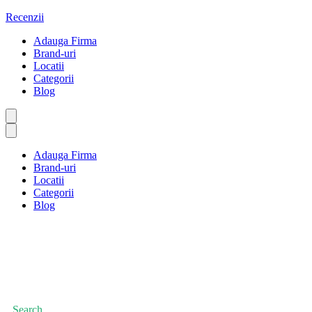
Sari
Recenzii
la
Adauga Firma
conținut
Brand-uri
Locatii
Categorii
Blog
Adauga Firma
Brand-uri
Locatii
Categorii
Blog
Fotografie
Prima pagină
Fotografie
Search