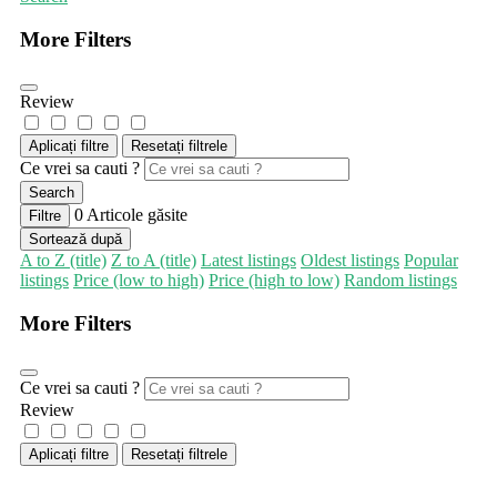
More Filters
Review
Aplicați filtre
Resetați filtrele
Ce vrei sa cauti ?
Search
0
Articole găsite
Filtre
Sortează după
A to Z (title)
Z to A (title)
Latest listings
Oldest listings
Popular
listings
Price (low to high)
Price (high to low)
Random listings
More Filters
Ce vrei sa cauti ?
Review
Aplicați filtre
Resetați filtrele