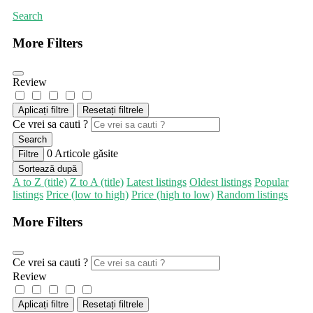
Search
More Filters
Review
Aplicați filtre
Resetați filtrele
Ce vrei sa cauti ?
Search
0
Articole găsite
Filtre
Sortează după
A to Z (title)
Z to A (title)
Latest listings
Oldest listings
Popular
listings
Price (low to high)
Price (high to low)
Random listings
More Filters
Ce vrei sa cauti ?
Review
Aplicați filtre
Resetați filtrele