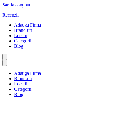
Sari la conținut
Recenzii
Adauga Firma
Brand-uri
Locatii
Categorii
Blog
Adauga Firma
Brand-uri
Locatii
Categorii
Blog
Media și informații
Prima pagină
Media și informații