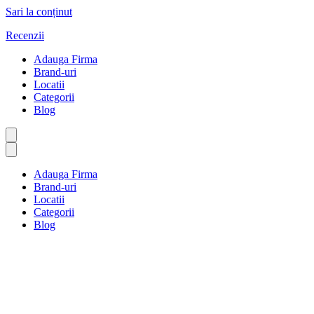
Sari la conținut
Recenzii
Adauga Firma
Brand-uri
Locatii
Categorii
Blog
Adauga Firma
Brand-uri
Locatii
Categorii
Blog
Media și informații
Prima pagină
Media și informații