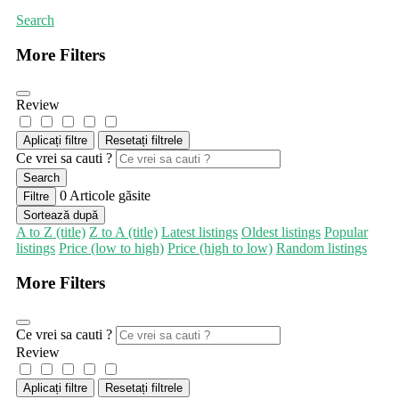
Search
More Filters
Review
Aplicați filtre
Resetați filtrele
Ce vrei sa cauti ?
Search
0
Articole găsite
Filtre
Sortează după
A to Z (title)
Z to A (title)
Latest listings
Oldest listings
Popular
listings
Price (low to high)
Price (high to low)
Random listings
More Filters
Ce vrei sa cauti ?
Review
Aplicați filtre
Resetați filtrele