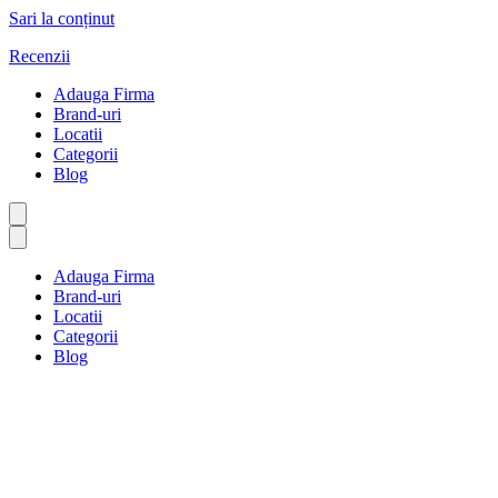
Sari la conținut
Recenzii
Adauga Firma
Brand-uri
Locatii
Categorii
Blog
Adauga Firma
Brand-uri
Locatii
Categorii
Blog
Fotografie
Prima pagină
Fotografie