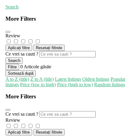
Search
More Filters
Review
Aplicați filtre
Resetați filtrele
Ce vrei sa cauti ?
Search
0
Articole găsite
Filtre
Sortează după
A to Z (title)
Z to A (title)
Latest listings
Oldest listings
Popular
listings
Price (low to high)
Price (high to low)
Random listings
More Filters
Ce vrei sa cauti ?
Review
Aplicați filtre
Resetați filtrele