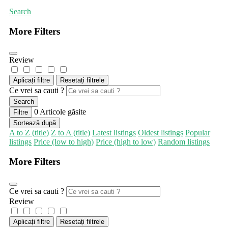
Search
More Filters
Review
Aplicați filtre
Resetați filtrele
Ce vrei sa cauti ?
Search
0
Articole găsite
Filtre
Sortează după
A to Z (title)
Z to A (title)
Latest listings
Oldest listings
Popular
listings
Price (low to high)
Price (high to low)
Random listings
More Filters
Ce vrei sa cauti ?
Review
Aplicați filtre
Resetați filtrele