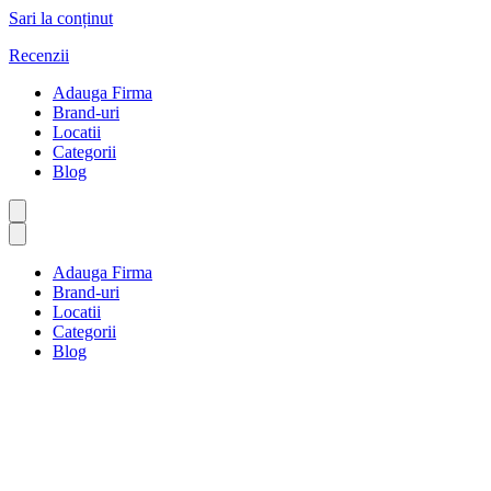
Sari la conținut
Recenzii
Adauga Firma
Brand-uri
Locatii
Categorii
Blog
Adauga Firma
Brand-uri
Locatii
Categorii
Blog
Fotografie
Prima pagină
Fotografie