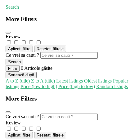
Search
More Filters
Review
Aplicați filtre
Resetați filtrele
Ce vrei sa cauti ?
Search
0
Articole găsite
Filtre
Sortează după
A to Z (title)
Z to A (title)
Latest listings
Oldest listings
Popular
listings
Price (low to high)
Price (high to low)
Random listings
More Filters
Ce vrei sa cauti ?
Review
Aplicați filtre
Resetați filtrele