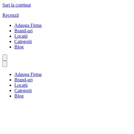
Sari la conținut
Recenzii
Adauga Firma
Brand-uri
Locatii
Categorii
Blog
Adauga Firma
Brand-uri
Locatii
Categorii
Blog
Exclusiv Online
Prima pagină
Exclusiv Online