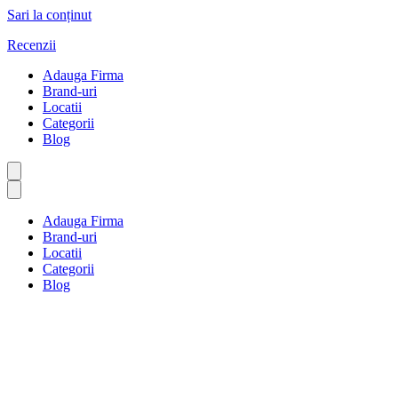
Sari la conținut
Recenzii
Adauga Firma
Brand-uri
Locatii
Categorii
Blog
Adauga Firma
Brand-uri
Locatii
Categorii
Blog
Exclusiv Online
Prima pagină
Exclusiv Online