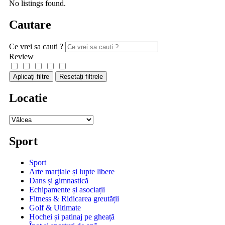
No listings found.
Cautare
Ce vrei sa cauti ?
Review
Aplicați filtre
Resetați filtrele
Locatie
Sport
Sport
Arte marțiale și lupte libere
Dans și gimnastică
Echipamente și asociații
Fitness & Ridicarea greutății
Golf & Ultimate
Hochei și patinaj pe gheață