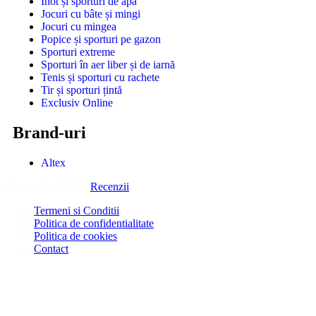
Înot și sporturi de apă
Jocuri cu bâte și mingi
Jocuri cu mingea
Popice și sporturi pe gazon
Sporturi extreme
Sporturi în aer liber și de iarnă
Tenis și sporturi cu rachete
Tir și sporturi țintă
Exclusiv Online
Brand-uri
Altex
Copyright © 2026
Recenzii
.
Termeni si Conditii
Politica de confidentialitate
Politica de cookies
Contact