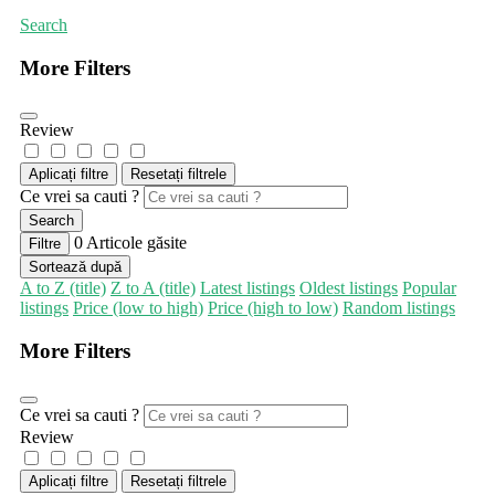
Search
More Filters
Review
Aplicați filtre
Resetați filtrele
Ce vrei sa cauti ?
Search
0
Articole găsite
Filtre
Sortează după
A to Z (title)
Z to A (title)
Latest listings
Oldest listings
Popular
listings
Price (low to high)
Price (high to low)
Random listings
More Filters
Ce vrei sa cauti ?
Review
Aplicați filtre
Resetați filtrele