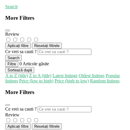
Search
More Filters
Review
Aplicați filtre
Resetați filtrele
Ce vrei sa cauti ?
Search
0
Articole găsite
Filtre
Sortează după
A to Z (title)
Z to A (title)
Latest listings
Oldest listings
Popular
listings
Price (low to high)
Price (high to low)
Random listings
More Filters
Ce vrei sa cauti ?
Review
Aplicați filtre
Resetați filtrele