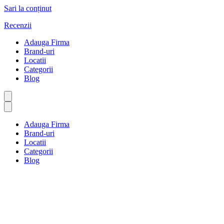
Sari la conținut
Recenzii
Adauga Firma
Brand-uri
Locatii
Categorii
Blog
Adauga Firma
Brand-uri
Locatii
Categorii
Blog
Exclusiv Online
Prima pagină
Exclusiv Online