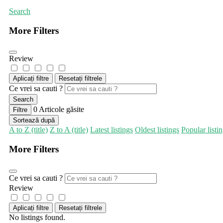
Search
More Filters
Review
Aplicați filtre
Resetați filtrele
Ce vrei sa cauti ?
Search
0
Articole găsite
Filtre
Sortează după
A to Z (title)
Z to A (title)
Latest listings
Oldest listings
Popular listi
More Filters
Ce vrei sa cauti ?
Review
Aplicați filtre
Resetați filtrele
No listings found.