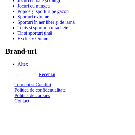
Jocuri cu bâte și mingi
Jocuri cu mingea
Popice și sporturi pe gazon
Sporturi extreme
Sporturi în aer liber și de iarnă
Tenis și sporturi cu rachete
Tir și sporturi țintă
Exclusiv Online
Brand-uri
Altex
Copyright © 2026
Recenzii
.
Termeni si Conditii
Politica de confidentialitate
Politica de cookies
Contact