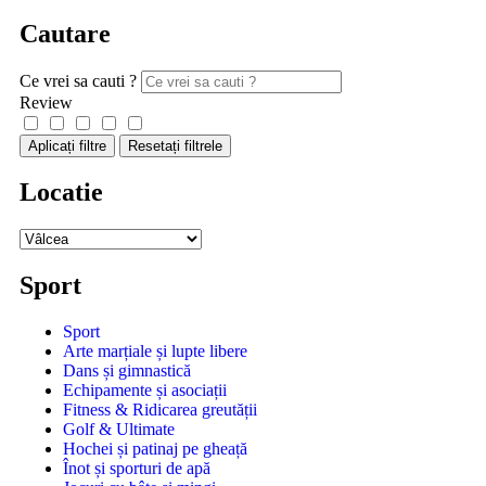
Cautare
Ce vrei sa cauti ?
Review
Aplicați filtre
Resetați filtrele
Locatie
Sport
Sport
Arte marțiale și lupte libere
Dans și gimnastică
Echipamente și asociații
Fitness & Ridicarea greutății
Golf & Ultimate
Hochei și patinaj pe gheață
Înot și sporturi de apă