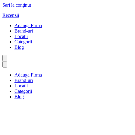
Sari la conținut
Recenzii
Adauga Firma
Brand-uri
Locatii
Categorii
Blog
Adauga Firma
Brand-uri
Locatii
Categorii
Blog
Cercetare și dezvoltare
Prima pagină
Cercetare și dezvoltare