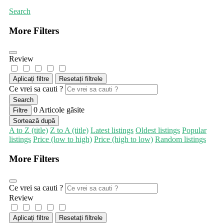
Search
More Filters
Review
Aplicați filtre
Resetați filtrele
Ce vrei sa cauti ?
Search
0
Articole găsite
Filtre
Sortează după
A to Z (title)
Z to A (title)
Latest listings
Oldest listings
Popular
listings
Price (low to high)
Price (high to low)
Random listings
More Filters
Ce vrei sa cauti ?
Review
Aplicați filtre
Resetați filtrele