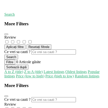
Prima pagină
Bucătărie din Orientul Mijlociu
Search
More Filters
Review
Aplicați filtre
Resetați filtrele
Ce vrei sa cauti ?
Search
0
Articole găsite
Filtre
Sortează după
A to Z (title)
Z to A (title)
Latest listings
Oldest listings
Popular
listings
Price (low to high)
Price (high to low)
Random listings
More Filters
Ce vrei sa cauti ?
Review