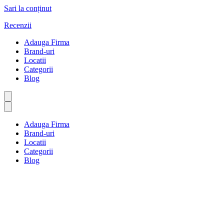
Sari la conținut
Recenzii
Adauga Firma
Brand-uri
Locatii
Categorii
Blog
Adauga Firma
Brand-uri
Locatii
Categorii
Blog
Bucătărie din Orientul
Mijlociu