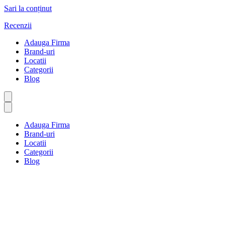
Sari la conținut
Recenzii
Adauga Firma
Brand-uri
Locatii
Categorii
Blog
Adauga Firma
Brand-uri
Locatii
Categorii
Blog
Bere și vin
Prima pagină
Bere și vin