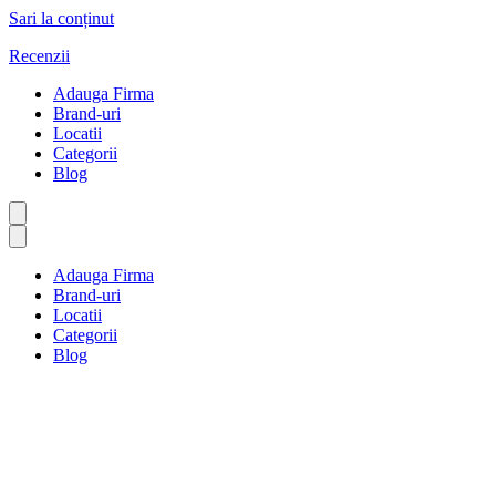
Sari la conținut
Recenzii
Adauga Firma
Brand-uri
Locatii
Categorii
Blog
Adauga Firma
Brand-uri
Locatii
Categorii
Blog
Băuturi și băuturi alcoolice
Prima pagină
Băuturi și băuturi alcoolice