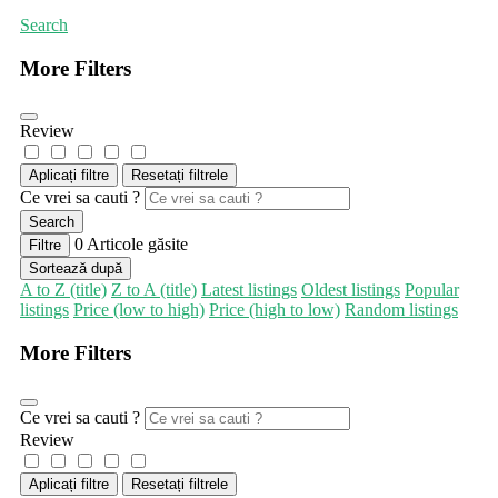
Search
More Filters
Review
Aplicați filtre
Resetați filtrele
Ce vrei sa cauti ?
Search
0
Articole găsite
Filtre
Sortează după
A to Z (title)
Z to A (title)
Latest listings
Oldest listings
Popular
listings
Price (low to high)
Price (high to low)
Random listings
More Filters
Ce vrei sa cauti ?
Review
Aplicați filtre
Resetați filtrele