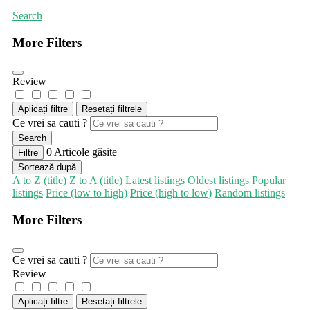
Search
More Filters
Review
Aplicați filtre
Resetați filtrele
Ce vrei sa cauti ?
Search
0
Articole găsite
Filtre
Sortează după
A to Z (title)
Z to A (title)
Latest listings
Oldest listings
Popular
listings
Price (low to high)
Price (high to low)
Random listings
More Filters
Ce vrei sa cauti ?
Review
Aplicați filtre
Resetați filtrele