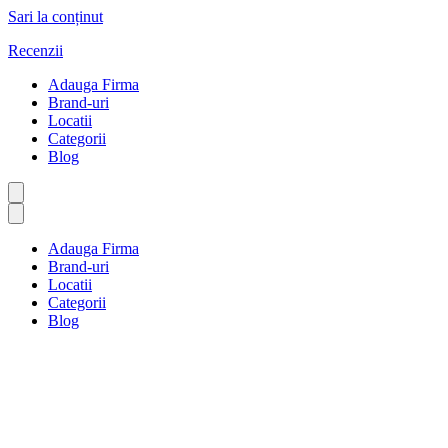
Sari la conținut
Recenzii
Adauga Firma
Brand-uri
Locatii
Categorii
Blog
Adauga Firma
Brand-uri
Locatii
Categorii
Blog
Avocați și avocați
Prima pagină
Avocați și avocați