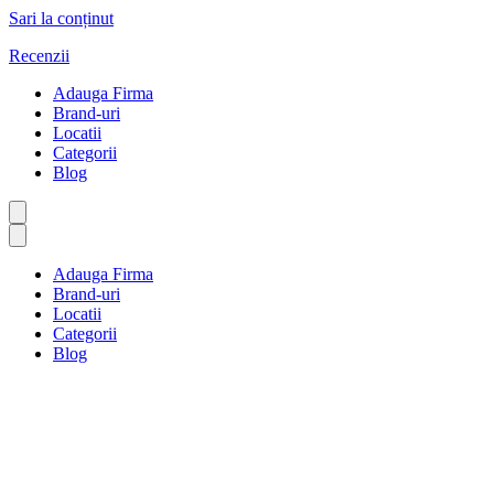
Sari la conținut
Recenzii
Adauga Firma
Brand-uri
Locatii
Categorii
Blog
Adauga Firma
Brand-uri
Locatii
Categorii
Blog
Servicii juridice și
guvernamentale