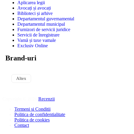
Aplicarea legii
Avocați și avocați
Biblioteci și arhive
Departamentul guvernamental
Departamentul municipal
Furnizori de servicii juridice
Servicii de înregistrare
Vamă și taxe vamale
Exclusiv Online
Brand-uri
Altex
Copyright © 2026
Recenzii
.
Termeni si Conditii
Politica de confidentialitate
Politica de cookies
Contact