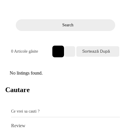
Prima pagină
Servicii juridice și guvernamentale
Search
Sortează După
0
Articole găsite
No listings found.
Cautare
Ce vrei sa cauti ?
Review