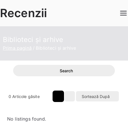
Sari
Recenzii
la
conținut
Biblioteci și arhive
Prima pagină
Biblioteci și arhive
Search
0
Articole găsite
Sortează După
No listings found.