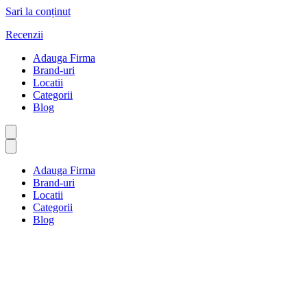
Sari la conținut
Recenzii
Adauga Firma
Brand-uri
Locatii
Categorii
Blog
Adauga Firma
Brand-uri
Locatii
Categorii
Blog
Biblioteci și arhive
Prima pagină
Biblioteci și arhive