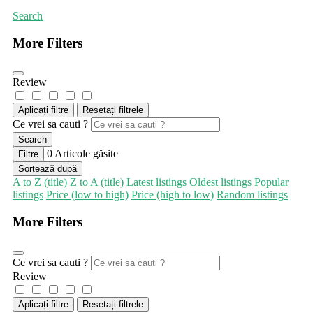
Search
More Filters
Review
Aplicați filtre
Resetați filtrele
Ce vrei sa cauti ?
Search
0
Articole găsite
Filtre
Sortează după
A to Z (title)
Z to A (title)
Latest listings
Oldest listings
Popular
listings
Price (low to high)
Price (high to low)
Random listings
More Filters
Ce vrei sa cauti ?
Review
Aplicați filtre
Resetați filtrele