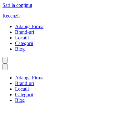
Sari la conținut
Recenzii
Adauga Firma
Brand-uri
Locatii
Categorii
Blog
Adauga Firma
Brand-uri
Locatii
Categorii
Blog
Avocați și avocați
Prima pagină
Avocați și avocați