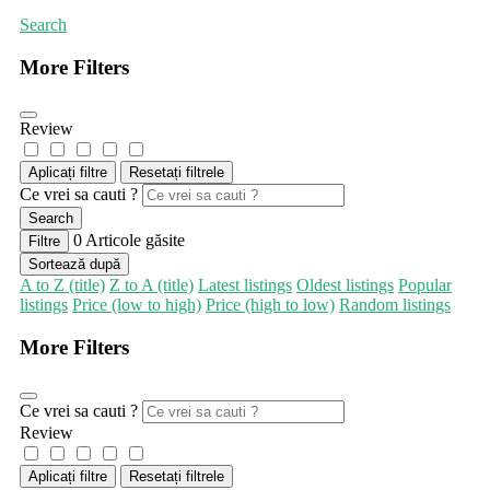
Search
More Filters
Review
Aplicați filtre
Resetați filtrele
Ce vrei sa cauti ?
Search
0
Articole găsite
Filtre
Sortează după
A to Z (title)
Z to A (title)
Latest listings
Oldest listings
Popular
listings
Price (low to high)
Price (high to low)
Random listings
More Filters
Ce vrei sa cauti ?
Review
Aplicați filtre
Resetați filtrele