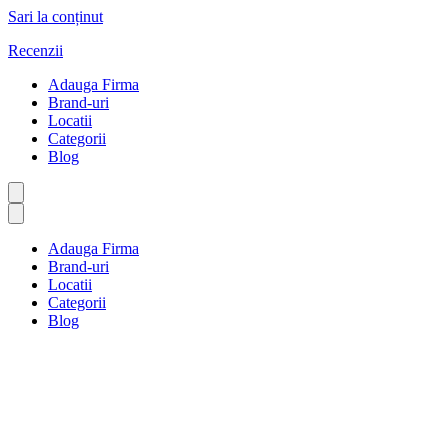
Sari la conținut
Recenzii
Adauga Firma
Brand-uri
Locatii
Categorii
Blog
Adauga Firma
Brand-uri
Locatii
Categorii
Blog
Alimente, băuturi și tutun
Prima pagină
Alimente, băuturi și tutun