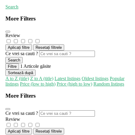
Search
More Filters
Review
Aplicați filtre
Resetați filtrele
Ce vrei sa cauti ?
Search
1
Articole găsite
Filtre
Sortează după
A to Z (title)
Z to A (title)
Latest listings
Oldest listings
Popular
listings
Price (low to high)
Price (high to low)
Random listings
More Filters
Ce vrei sa cauti ?
Review
Aplicați filtre
Resetați filtrele