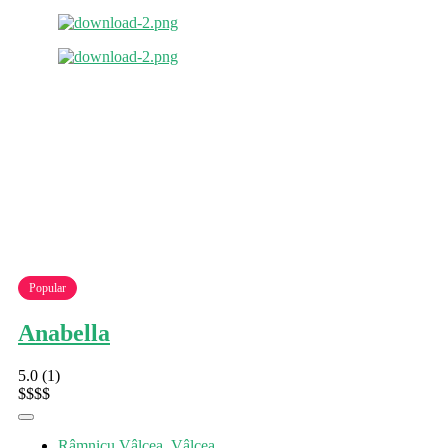
Popular
Anabella
5.0
(1)
$
$
$
$
Râmnicu Vâlcea
,
Vâlcea