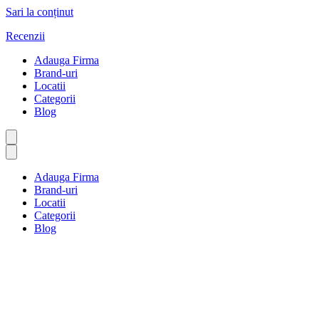
Sari la conținut
Recenzii
Adauga Firma
Brand-uri
Locatii
Categorii
Blog
Adauga Firma
Brand-uri
Locatii
Categorii
Blog
Transport și logistică
Prima pagină
Transport și logistică