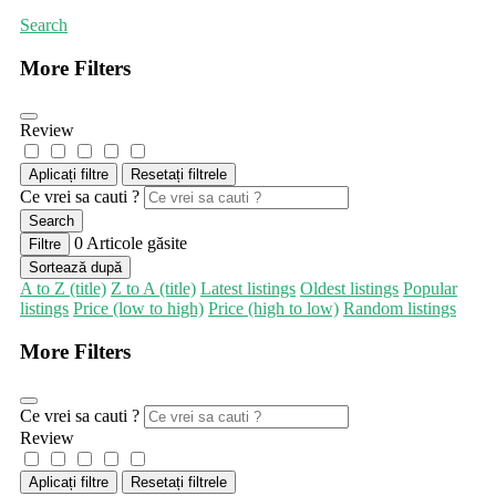
Search
More Filters
Review
Aplicați filtre
Resetați filtrele
Ce vrei sa cauti ?
Search
0
Articole găsite
Filtre
Sortează după
A to Z (title)
Z to A (title)
Latest listings
Oldest listings
Popular
listings
Price (low to high)
Price (high to low)
Random listings
More Filters
Ce vrei sa cauti ?
Review
Aplicați filtre
Resetați filtrele