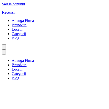
Sari la conținut
Recenzii
Adauga Firma
Brand-uri
Locatii
Categorii
Blog
Adauga Firma
Brand-uri
Locatii
Categorii
Blog
Servicii de afaceri
Prima pagină
Servicii de afaceri