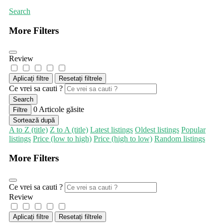
Search
More Filters
Review
Aplicați filtre
Resetați filtrele
Ce vrei sa cauti ?
Search
0
Articole găsite
Filtre
Sortează după
A to Z (title)
Z to A (title)
Latest listings
Oldest listings
Popular
listings
Price (low to high)
Price (high to low)
Random listings
More Filters
Ce vrei sa cauti ?
Review
Aplicați filtre
Resetați filtrele