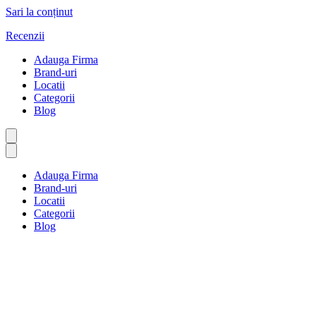
Sari la conținut
Recenzii
Adauga Firma
Brand-uri
Locatii
Categorii
Blog
Adauga Firma
Brand-uri
Locatii
Categorii
Blog
Resurse umane și recrutare
Prima pagină
Resurse umane și recrutare