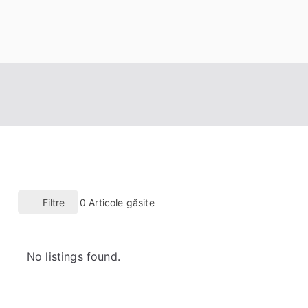
Filtre
0
Articole găsite
No listings found.