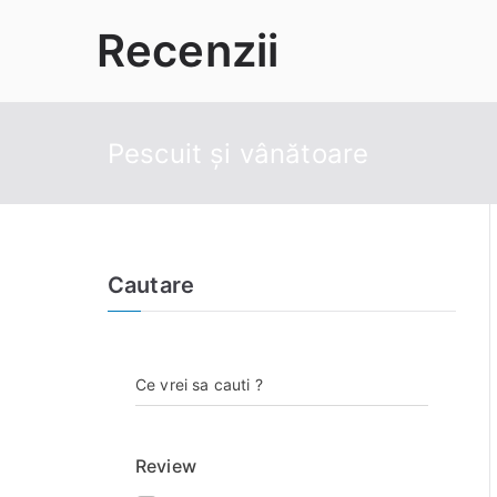
Sari
Recenzii
la
conținut
Pescuit și vânătoare
Cautare
Ce vrei sa cauti ?
Review