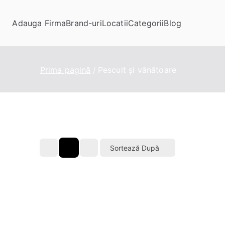
Adauga Firma
Brand-uri
Locatii
Categorii
Blog
Prima pagină
Pescuit și vânătoare
Sortează După