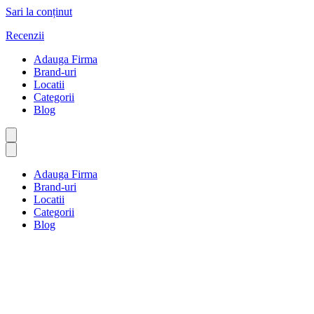
Sari la conținut
Recenzii
Adauga Firma
Brand-uri
Locatii
Categorii
Blog
Adauga Firma
Brand-uri
Locatii
Categorii
Blog
Artă și meșteșuguri
Prima pagină
Artă și meșteșuguri