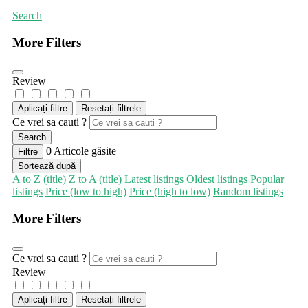
Search
More Filters
Review
Aplicați filtre
Resetați filtrele
Ce vrei sa cauti ?
Search
0
Articole găsite
Filtre
Sortează după
A to Z (title)
Z to A (title)
Latest listings
Oldest listings
Popular
listings
Price (low to high)
Price (high to low)
Random listings
More Filters
Ce vrei sa cauti ?
Review
Aplicați filtre
Resetați filtrele