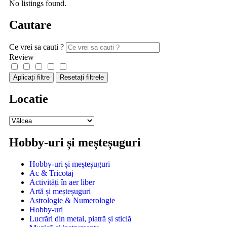
No listings found.
Cautare
Ce vrei sa cauti ?
Review
Aplicați filtre
Resetați filtrele
Locatie
Hobby-uri și meșteșuguri
Hobby-uri și meșteșuguri
Ac & Tricotaj
Activități în aer liber
Artă și meșteșuguri
Astrologie & Numerologie
Hobby-uri
Lucrări din metal, piatră și sticlă