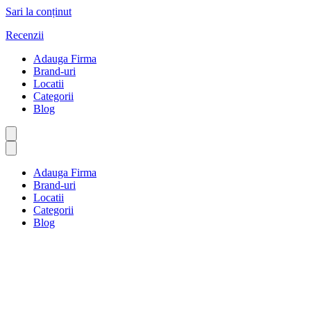
Sari la conținut
Recenzii
Adauga Firma
Brand-uri
Locatii
Categorii
Blog
Adauga Firma
Brand-uri
Locatii
Categorii
Blog
Lucrări din metal, piatră și
sticlă