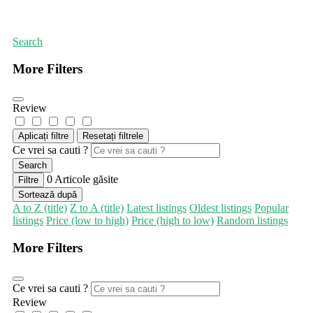
Prima pagină
Lucrări din metal, piatră și sticlă
Search
More Filters
Review
Aplicați filtre
Resetați filtrele
Ce vrei sa cauti ?
Search
0
Articole găsite
Filtre
Sortează după
A to Z (title)
Z to A (title)
Latest listings
Oldest listings
Popular
listings
Price (low to high)
Price (high to low)
Random listings
More Filters
Ce vrei sa cauti ?
Review