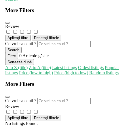
More Filters
Review
Aplicați filtre
Resetați filtrele
Ce vrei sa cauti ?
Search
0
Articole găsite
Filtre
Sortează după
A to Z (title)
Z to A (title)
Latest listings
Oldest listings
Popular
listings
Price (low to high)
Price (high to low)
Random listings
More Filters
Ce vrei sa cauti ?
Review
Aplicați filtre
Resetați filtrele
No listings found.