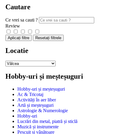
Cautare
Ce vrei sa cauti ?
Review
Aplicați filtre
Resetați filtrele
Locatie
Hobby-uri și meșteșuguri
Hobby-uri și meșteșuguri
Ac & Tricotaj
Activități în aer liber
Artă și meșteșuguri
Astrologie & Numerologie
Hobby-uri
Lucrări din metal, piatră și sticlă
Muzică și instrumente
Pescuit și vânătoare