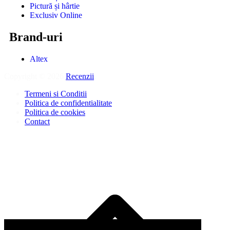
Pictură și hârtie
Exclusiv Online
Brand-uri
Altex
Copyright © 2026
Recenzii
.
Termeni si Conditii
Politica de confidentialitate
Politica de cookies
Contact
D
î
s