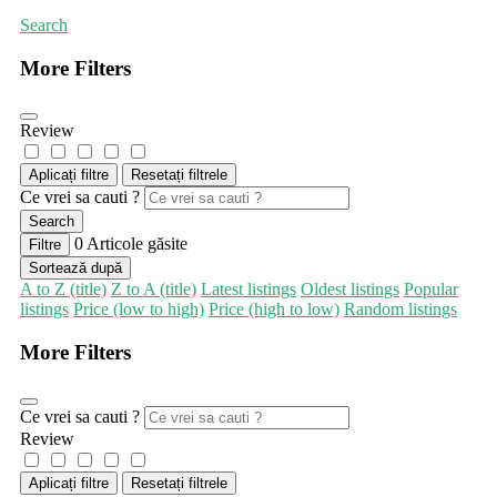
Search
More Filters
Review
Aplicați filtre
Resetați filtrele
Ce vrei sa cauti ?
Search
0
Articole găsite
Filtre
Sortează după
A to Z (title)
Z to A (title)
Latest listings
Oldest listings
Popular
listings
Price (low to high)
Price (high to low)
Random listings
More Filters
Ce vrei sa cauti ?
Review
Aplicați filtre
Resetați filtrele