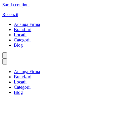
Sari la conținut
Recenzii
Adauga Firma
Brand-uri
Locatii
Categorii
Blog
Adauga Firma
Brand-uri
Locatii
Categorii
Blog
IT și comunicații
Prima pagină
IT și comunicații