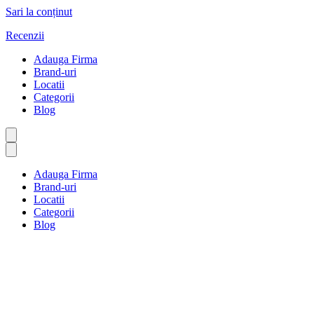
Sari la conținut
Recenzii
Adauga Firma
Brand-uri
Locatii
Categorii
Blog
Adauga Firma
Brand-uri
Locatii
Categorii
Blog
Instituții religioase
Prima pagină
Instituții religioase