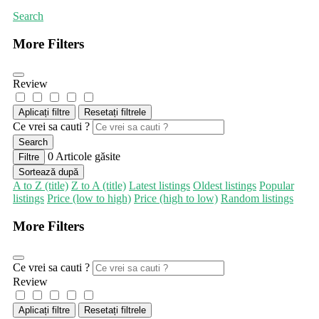
Search
More Filters
Review
Aplicați filtre
Resetați filtrele
Ce vrei sa cauti ?
Search
0
Articole găsite
Filtre
Sortează după
A to Z (title)
Z to A (title)
Latest listings
Oldest listings
Popular
listings
Price (low to high)
Price (high to low)
Random listings
More Filters
Ce vrei sa cauti ?
Review
Aplicați filtre
Resetați filtrele