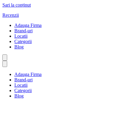
Sari la conținut
Recenzii
Adauga Firma
Brand-uri
Locatii
Categorii
Blog
Adauga Firma
Brand-uri
Locatii
Categorii
Blog
Instituții religioase
Prima pagină
Instituții religioase