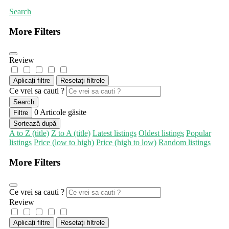
Search
More Filters
Review
Aplicați filtre
Resetați filtrele
Ce vrei sa cauti ?
Search
0
Articole găsite
Filtre
Sortează după
A to Z (title)
Z to A (title)
Latest listings
Oldest listings
Popular
listings
Price (low to high)
Price (high to low)
Random listings
More Filters
Ce vrei sa cauti ?
Review
Aplicați filtre
Resetați filtrele