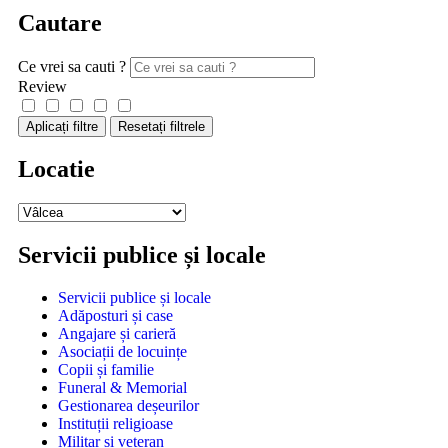
Cautare
Ce vrei sa cauti ?
Review
Aplicați filtre
Resetați filtrele
Locatie
Servicii publice și locale
Servicii publice și locale
Adăposturi și case
Angajare și carieră
Asociații de locuințe
Copii și familie
Funeral & Memorial
Gestionarea deșeurilor
Instituții religioase
Militar și veteran