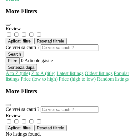
More Filters
Review
Aplicați filtre
Resetați filtrele
Ce vrei sa cauti ?
Search
0
Articole găsite
Filtre
Sortează după
A to Z (title)
Z to A (title)
Latest listings
Oldest listings
Popular
listings
Price (low to high)
Price (high to low)
Random listings
More Filters
Ce vrei sa cauti ?
Review
Aplicați filtre
Resetați filtrele
No listings found.