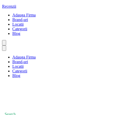
Sari
Recenzii
la
Adauga Firma
conținut
Brand-uri
Locatii
Categorii
Blog
Adauga Firma
Brand-uri
Locatii
Categorii
Blog
Militar și veteran
Prima pagină
Militar și veteran
Search