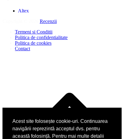
Altex
Copyright © 2026
Recenzii
.
Termeni si Conditii
Politica de confidentialitate
Politica de cookies
Contact
D
î
s
Acest site folosește cookie-uri. Continuarea
navigării reprezintă acceptul dvs. pentru
această folosință. Pentru mai multe detalii