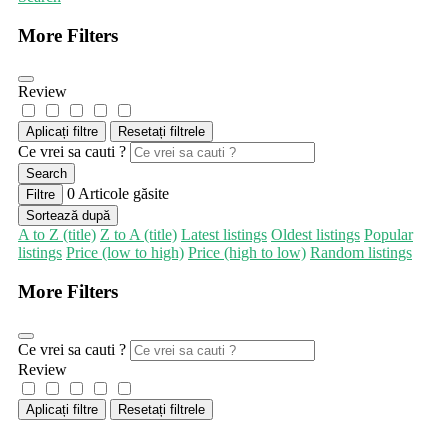
More Filters
Review
Aplicați filtre
Resetați filtrele
Ce vrei sa cauti ?
Search
0
Articole găsite
Filtre
Sortează după
A to Z (title)
Z to A (title)
Latest listings
Oldest listings
Popular
listings
Price (low to high)
Price (high to low)
Random listings
More Filters
Ce vrei sa cauti ?
Review
Aplicați filtre
Resetați filtrele