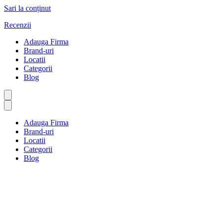
Sari la conținut
Recenzii
Adauga Firma
Brand-uri
Locatii
Categorii
Blog
Adauga Firma
Brand-uri
Locatii
Categorii
Blog
Îmbunătățiri ale locuinței
Prima pagină
Îmbunătățiri ale locuinței