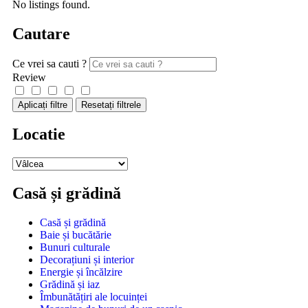
No listings found.
Cautare
Ce vrei sa cauti ?
Review
Aplicați filtre
Resetați filtrele
Locatie
Casă și grădină
Casă și grădină
Baie și bucătărie
Bunuri culturale
Decorațiuni și interior
Energie și încălzire
Grădină și iaz
Îmbunătățiri ale locuinței