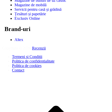
Magazine de bunuri de uz casnic
Magazine de mobilă
Servicii pentru casă și grădină
Țesături și papetărie
Exclusiv Online
Brand-uri
Altex
Copyright © 2026
Recenzii
.
Termeni si Conditii
Politica de confidentialitate
Politica de cookies
Contact