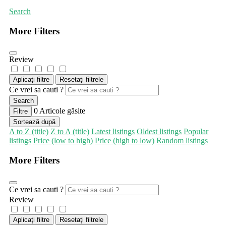
Search
More Filters
Review
Aplicați filtre
Resetați filtrele
Ce vrei sa cauti ?
Search
0
Articole găsite
Filtre
Sortează după
A to Z (title)
Z to A (title)
Latest listings
Oldest listings
Popular
listings
Price (low to high)
Price (high to low)
Random listings
More Filters
Ce vrei sa cauti ?
Review
Aplicați filtre
Resetați filtrele