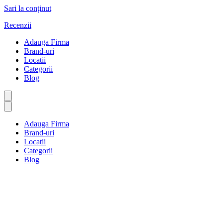
Sari la conținut
Recenzii
Adauga Firma
Brand-uri
Locatii
Categorii
Blog
Adauga Firma
Brand-uri
Locatii
Categorii
Blog
Țesături și papetărie
Prima pagină
Țesături și papetărie