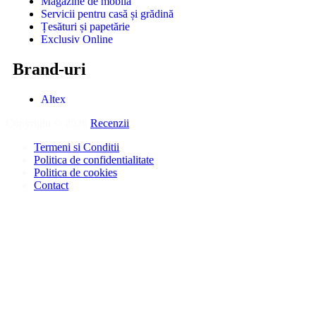
Magazine de mobilă
Servicii pentru casă și grădină
Țesături și papetărie
Exclusiv Online
Brand-uri
Altex
Copyright © 2026
Recenzii
.
Termeni si Conditii
Politica de confidentialitate
Politica de cookies
Contact