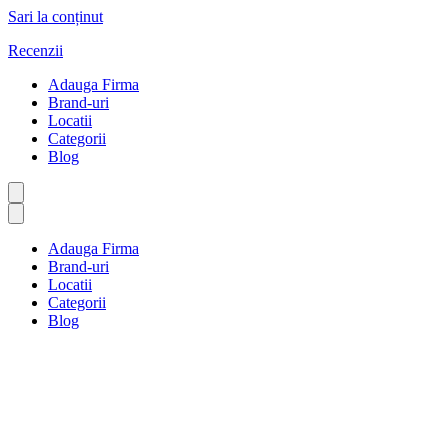
Sari la conținut
Recenzii
Adauga Firma
Brand-uri
Locatii
Categorii
Blog
Adauga Firma
Brand-uri
Locatii
Categorii
Blog
Țesături și papetărie
Prima pagină
Țesături și papetărie