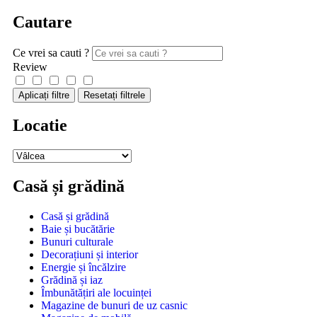
Cautare
Ce vrei sa cauti ?
Review
Aplicați filtre
Resetați filtrele
Locatie
Casă și grădină
Casă și grădină
Baie și bucătărie
Bunuri culturale
Decorațiuni și interior
Energie și încălzire
Grădină și iaz
Îmbunătățiri ale locuinței
Magazine de bunuri de uz casnic