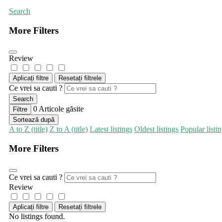
Search
More Filters
Review
Aplicați filtre
Resetați filtrele
Ce vrei sa cauti ?
Search
0
Articole găsite
Filtre
Sortează după
A to Z (title)
Z to A (title)
Latest listings
Oldest listings
Popular listi
More Filters
Ce vrei sa cauti ?
Review
Aplicați filtre
Resetați filtrele
No listings found.