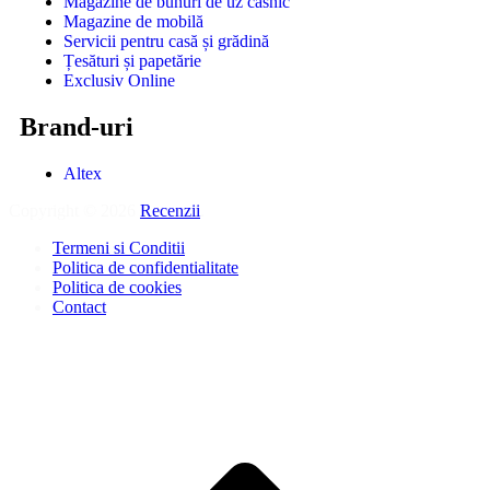
Magazine de bunuri de uz casnic
Magazine de mobilă
Servicii pentru casă și grădină
Țesături și papetărie
Exclusiv Online
Brand-uri
Altex
Copyright © 2026
Recenzii
.
Termeni si Conditii
Politica de confidentialitate
Politica de cookies
Contact