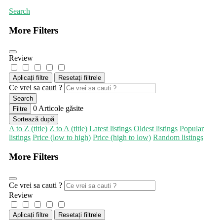
Search
More Filters
Review
Aplicați filtre
Resetați filtrele
Ce vrei sa cauti ?
Search
0
Articole găsite
Filtre
Sortează după
A to Z (title)
Z to A (title)
Latest listings
Oldest listings
Popular
listings
Price (low to high)
Price (high to low)
Random listings
More Filters
Ce vrei sa cauti ?
Review
Aplicați filtre
Resetați filtrele