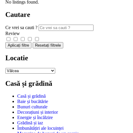
No listings found.
Cautare
Ce vrei sa cauti ?
Review
Aplicați filtre
Resetați filtrele
Locatie
Casă și grădină
Casă și grădină
Baie și bucătărie
Bunuri culturale
Decorațiuni și interior
Energie și încălzire
Grădină și iaz
Îmbunătățiri ale locuinței