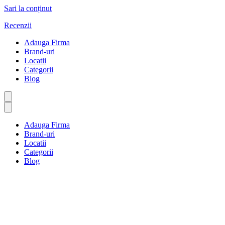
Sari la conținut
Recenzii
Adauga Firma
Brand-uri
Locatii
Categorii
Blog
Adauga Firma
Brand-uri
Locatii
Categorii
Blog
Îmbunătățiri ale locuinței
Prima pagină
Îmbunătățiri ale locuinței