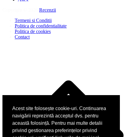
Copyright © 2026
Recenzii
.
Termeni si Conditii
Politica de confidentialitate
Politica de cookies
Contact
D
î
s
Acest site folosește cookie-uri. Continuarea
navigării reprezintă acceptul dvs. pentru
această folosință. Pentru mai multe detalii
privind gestionarea preferințelor privind