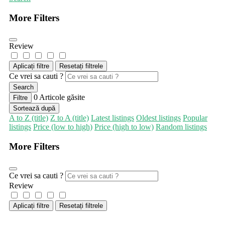
More Filters
Review
Aplicați filtre
Resetați filtrele
Ce vrei sa cauti ?
Search
0
Articole găsite
Filtre
Sortează după
A to Z (title)
Z to A (title)
Latest listings
Oldest listings
Popular
listings
Price (low to high)
Price (high to low)
Random listings
More Filters
Ce vrei sa cauti ?
Review
Aplicați filtre
Resetați filtrele