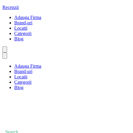
Sari
Recenzii
la
Adauga Firma
conținut
Brand-uri
Locatii
Categorii
Blog
Adauga Firma
Brand-uri
Locatii
Categorii
Blog
Hobby-uri
Prima pagină
Hobby-uri
Search