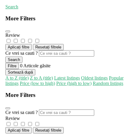
Search
More Filters
Review
Aplicați filtre
Resetați filtrele
Ce vrei sa cauti ?
Search
0
Articole găsite
Filtre
Sortează după
A to Z (title)
Z to A (title)
Latest listings
Oldest listings
Popular
listings
Price (low to high)
Price (high to low)
Random listings
More Filters
Ce vrei sa cauti ?
Review
Aplicați filtre
Resetați filtrele