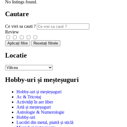
No listings found.
Cautare
Ce vrei sa cauti ?
Review
Aplicați filtre
Resetați filtrele
Locatie
Hobby-uri și meșteșuguri
Hobby-uri și meșteșuguri
Ac & Tricotaj
Activități în aer liber
Artă și meșteșuguri
Astrologie & Numerologie
Hobby-uri
Lucrări din metal, piatră și sticlă