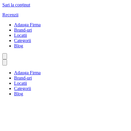
Sari la conținut
Recenzii
Adauga Firma
Brand-uri
Locatii
Categorii
Blog
Adauga Firma
Brand-uri
Locatii
Categorii
Blog
Hobby-uri și meșteșuguri
Prima pagină
Hobby-uri și meșteșuguri