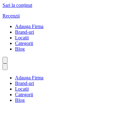
Sari la conținut
Recenzii
Adauga Firma
Brand-uri
Locatii
Categorii
Blog
Adauga Firma
Brand-uri
Locatii
Categorii
Blog
Gestionarea deșeurilor
Prima pagină
Gestionarea deșeurilor