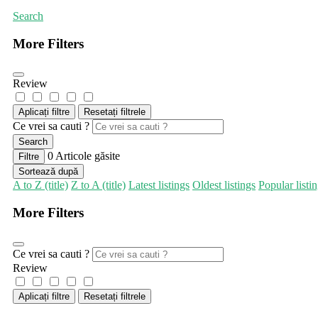
Search
More Filters
Review
Aplicați filtre
Resetați filtrele
Ce vrei sa cauti ?
Search
0
Articole găsite
Filtre
Sortează după
A to Z (title)
Z to A (title)
Latest listings
Oldest listings
Popular listi
More Filters
Ce vrei sa cauti ?
Review
Aplicați filtre
Resetați filtrele