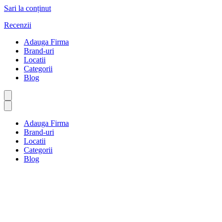
Sari la conținut
Recenzii
Adauga Firma
Brand-uri
Locatii
Categorii
Blog
Adauga Firma
Brand-uri
Locatii
Categorii
Blog
Funeral & Memorial
Prima pagină
Funeral & Memorial