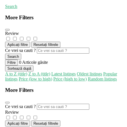
Search
More Filters
Review
Aplicați filtre
Resetați filtrele
Ce vrei sa cauti ?
Search
0
Articole găsite
Filtre
Sortează după
A to Z (title)
Z to A (title)
Latest listings
Oldest listings
Popular
listings
Price (low to high)
Price (high to low)
Random listings
More Filters
Ce vrei sa cauti ?
Review
Aplicați filtre
Resetați filtrele