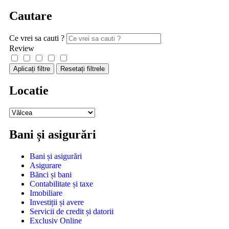
Cautare
Ce vrei sa cauti ?
Review
Aplicați filtre
Resetați filtrele
Locatie
Bani și asigurări
Bani și asigurări
Asigurare
Bănci și bani
Contabilitate și taxe
Imobiliare
Investiții și avere
Servicii de credit și datorii
Exclusiv Online