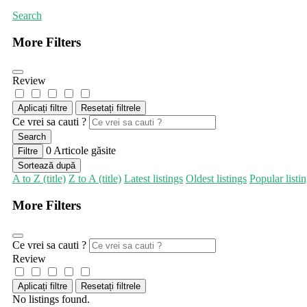
Search
More Filters
Review
Aplicați filtre
Resetați filtrele
Ce vrei sa cauti ?
Search
0
Articole găsite
Filtre
Sortează după
A to Z (title)
Z to A (title)
Latest listings
Oldest listings
Popular listi
More Filters
Ce vrei sa cauti ?
Review
Aplicați filtre
Resetați filtrele
No listings found.