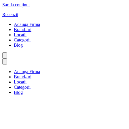
Sari la conținut
Recenzii
Adauga Firma
Brand-uri
Locatii
Categorii
Blog
Adauga Firma
Brand-uri
Locatii
Categorii
Blog
Exclusiv Online
Prima pagină
Exclusiv Online