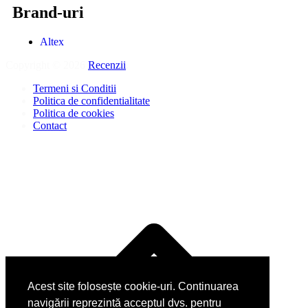
Brand-uri
Altex
Copyright © 2026
Recenzii
.
Termeni si Conditii
Politica de confidentialitate
Politica de cookies
Contact
D
î
s
Acest site folosește cookie-uri. Continuarea
navigării reprezintă acceptul dvs. pentru