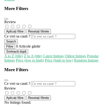
More Filters
Review
Aplicați filtre
Resetați filtrele
Ce vrei sa cauti ?
Search
0
Articole găsite
Filtre
Sortează după
A to Z (title)
Z to A (title)
Latest listings
Oldest listings
Popular
listings
Price (low to high)
Price (high to low)
Random listings
More Filters
Ce vrei sa cauti ?
Review
Aplicați filtre
Resetați filtrele
No listings found.