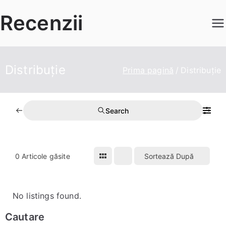
Sari
Recenzii
la
conținut
Distribuție
Prima pagină
Distribuție
Search
0
Articole găsite
Sortează După
No listings found.
Cautare