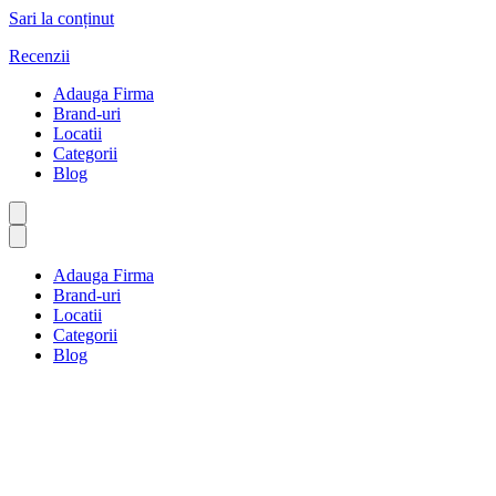
Sari la conținut
Recenzii
Adauga Firma
Brand-uri
Locatii
Categorii
Blog
Adauga Firma
Brand-uri
Locatii
Categorii
Blog
Design grafic și de imprimare
Prima pagină
Design grafic și de imprimare