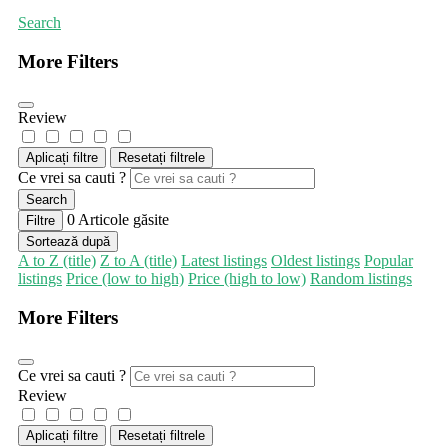
Search
More Filters
Review
Aplicați filtre
Resetați filtrele
Ce vrei sa cauti ?
Search
0
Articole găsite
Filtre
Sortează după
A to Z (title)
Z to A (title)
Latest listings
Oldest listings
Popular
listings
Price (low to high)
Price (high to low)
Random listings
More Filters
Ce vrei sa cauti ?
Review
Aplicați filtre
Resetați filtrele