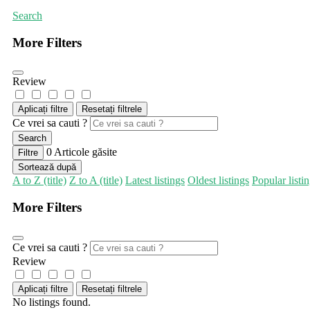
Search
More Filters
Review
Aplicați filtre
Resetați filtrele
Ce vrei sa cauti ?
Search
0
Articole găsite
Filtre
Sortează după
A to Z (title)
Z to A (title)
Latest listings
Oldest listings
Popular listi
More Filters
Ce vrei sa cauti ?
Review
Aplicați filtre
Resetați filtrele
No listings found.