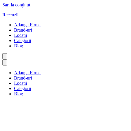
Sari la conținut
Recenzii
Adauga Firma
Brand-uri
Locatii
Categorii
Blog
Adauga Firma
Brand-uri
Locatii
Categorii
Blog
Departamentul municipal
Prima pagină
Departamentul municipal