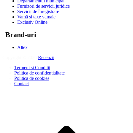
Departamentul municipal
Furnizori de servicii juridice
Servicii de înregistrare
Vamă și taxe vamale
Exclusiv Online
Brand-uri
Altex
Copyright © 2026
Recenzii
.
Termeni si Conditii
Politica de confidentialitate
Politica de cookies
Contact