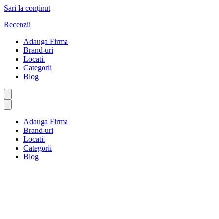
Sari la conținut
Recenzii
Adauga Firma
Brand-uri
Locatii
Categorii
Blog
Adauga Firma
Brand-uri
Locatii
Categorii
Blog
Departamentul
guvernamental