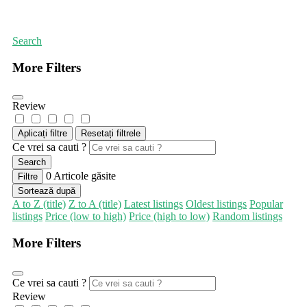
Prima pagină
Departamentul guvernamental
Search
More Filters
Review
Aplicați filtre
Resetați filtrele
Ce vrei sa cauti ?
Search
0
Articole găsite
Filtre
Sortează după
A to Z (title)
Z to A (title)
Latest listings
Oldest listings
Popular
listings
Price (low to high)
Price (high to low)
Random listings
More Filters
Ce vrei sa cauti ?
Review