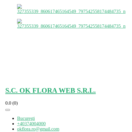
S.C. OK FLORA WEB S.R.L.
0.0
(0)
Bucureşti
+40374004000
okflora.ro@gmail.com