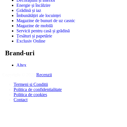
Decorațiuni și interior
Energie și încălzire
Grădină și iaz
Îmbunătățiri ale locuinței
Magazine de bunuri de uz casnic
Magazine de mobilă
Servicii pentru casă și grădină
Țesături și papetărie
Exclusiv Online
Brand-uri
Altex
Copyright © 2026
Recenzii
.
Termeni si Conditii
Politica de confidentialitate
Politica de cookies
Contact