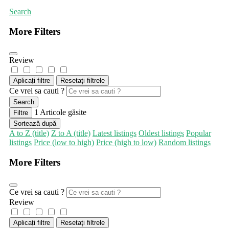
Search
More Filters
Review
Aplicați filtre
Resetați filtrele
Ce vrei sa cauti ?
Search
1
Articole găsite
Filtre
Sortează după
A to Z (title)
Z to A (title)
Latest listings
Oldest listings
Popular
listings
Price (low to high)
Price (high to low)
Random listings
More Filters
Ce vrei sa cauti ?
Review
Aplicați filtre
Resetați filtrele