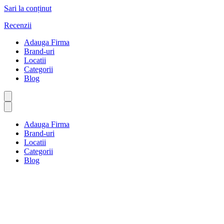
Sari la conținut
Recenzii
Adauga Firma
Brand-uri
Locatii
Categorii
Blog
Adauga Firma
Brand-uri
Locatii
Categorii
Blog
Casă și grădină
Prima pagină
Casă și grădină