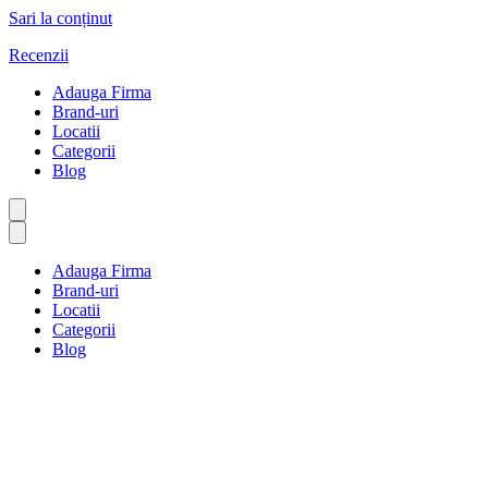
Sari la conținut
Recenzii
Adauga Firma
Brand-uri
Locatii
Categorii
Blog
Adauga Firma
Brand-uri
Locatii
Categorii
Blog
Bucureşti
Prima pagină
Bucureşti