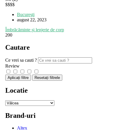
$
$
$
$
Bucureşti
august 22, 2023
Îmbrăcăminte și lenjerie de corp
200
Cautare
Ce vrei sa cauti ?
Review
Aplicați filtre
Resetați filtrele
Locatie
Brand-uri
Altex