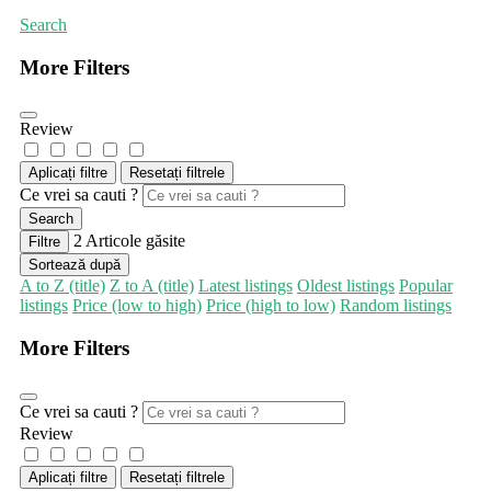
Search
More Filters
Review
Aplicați filtre
Resetați filtrele
Ce vrei sa cauti ?
Search
2
Articole găsite
Filtre
Sortează după
A to Z (title)
Z to A (title)
Latest listings
Oldest listings
Popular
listings
Price (low to high)
Price (high to low)
Random listings
More Filters
Ce vrei sa cauti ?
Review
Aplicați filtre
Resetați filtrele