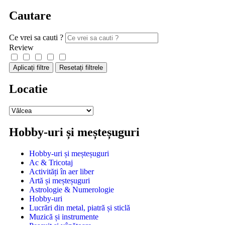
Cautare
Ce vrei sa cauti ?
Review
Aplicați filtre
Resetați filtrele
Locatie
Hobby-uri și meșteșuguri
Hobby-uri și meșteșuguri
Ac & Tricotaj
Activități în aer liber
Artă și meșteșuguri
Astrologie & Numerologie
Hobby-uri
Lucrări din metal, piatră și sticlă
Muzică și instrumente