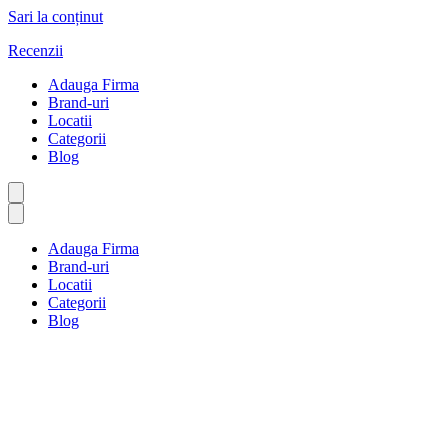
Sari la conținut
Recenzii
Adauga Firma
Brand-uri
Locatii
Categorii
Blog
Adauga Firma
Brand-uri
Locatii
Categorii
Blog
Astrologie & Numerologie
Prima pagină
Astrologie & Numerologie