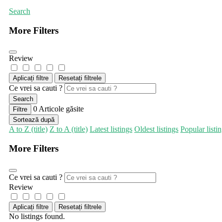
Search
More Filters
Review
Aplicați filtre
Resetați filtrele
Ce vrei sa cauti ?
Search
0
Articole găsite
Filtre
Sortează după
A to Z (title)
Z to A (title)
Latest listings
Oldest listings
Popular listi
More Filters
Ce vrei sa cauti ?
Review
Aplicați filtre
Resetați filtrele
No listings found.