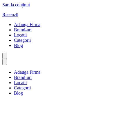
Sari la conținut
Recenzii
Adauga Firma
Brand-uri
Locatii
Categorii
Blog
Adauga Firma
Brand-uri
Locatii
Categorii
Blog
Aplicarea legii
Prima pagină
Aplicarea legii