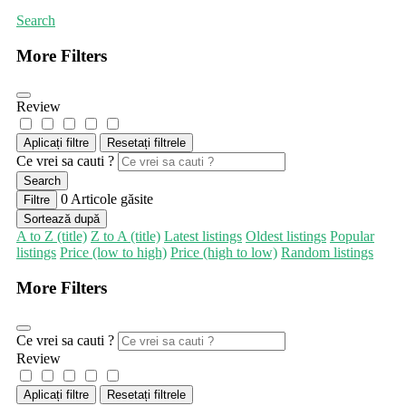
Search
More Filters
Review
Aplicați filtre
Resetați filtrele
Ce vrei sa cauti ?
Search
0
Articole găsite
Filtre
Sortează după
A to Z (title)
Z to A (title)
Latest listings
Oldest listings
Popular
listings
Price (low to high)
Price (high to low)
Random listings
More Filters
Ce vrei sa cauti ?
Review
Aplicați filtre
Resetați filtrele